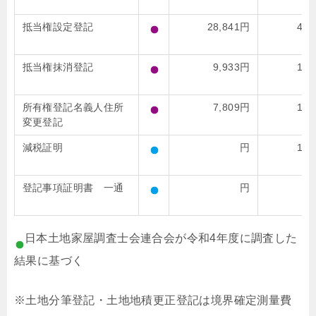
抵当権設定登記
28,841円
46,
抵当権抹消登記
9,933円
18,
所有権登記名義人住所
7,809円
13,
変更登記
減税証明
円
10,
登記事項証明書 一通
円
1,
日本土地家屋調査士会連合会が令和4年度に調査した
結果に基づく
※土地分筆登記・土地地積更正登記は境界確定測量費